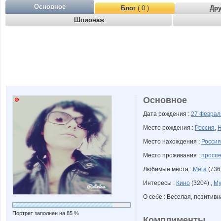
Основное
Блог
( 0 )
Др
Шпионаж
Основное
Дата рождения :
27 Февра
Место рождения :
Россия
,
Н
Место нахождения :
Россия
Место проживания :
проспе
Любимые места :
Мега
(736
Интересы :
Кино
(3204) ,
Му
О себе : Веселая, позитивн
Портрет заполнен на 85 %
Комплименты