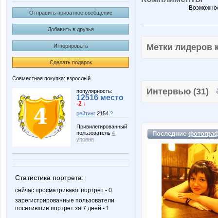
Возможнос
Отправить приватное сообщение
Добавить в друзья
Метки лидеров
Игнорировать
Сделать подарок
Совместная покупка: взрослый
Интервью (31)
популярность:
12516 место
-2 ↓
рейтинг
2154
?
Привилегированный
Последние
фотогра
пользователь
4
уровня
Статистика портрета:
сейчас просматривают портрет - 0
зарегистрированные пользователи
посетившие портрет за 7 дней - 1